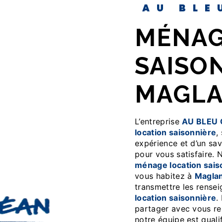
AU BL
MÉNAGE LOCATION
SAISO
MAGL
L’entreprise
AU BLEU
location saisonnière
,
expérience et d’un sav
pour vous satisfaire.
ménage location sais
vous habitez à
Magla
transmettre les rense
location saisonnière
.
partager avec vous ren
notre équipe est qualif