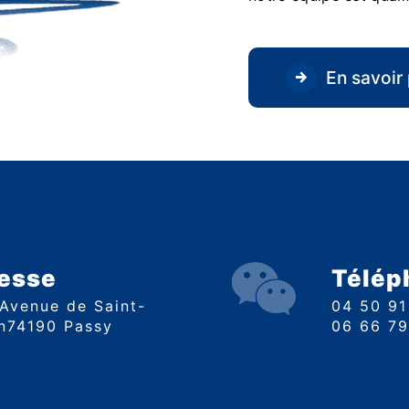
En savoir 
esse
Télép
04 50 9
n74190 Passy
06 66 7