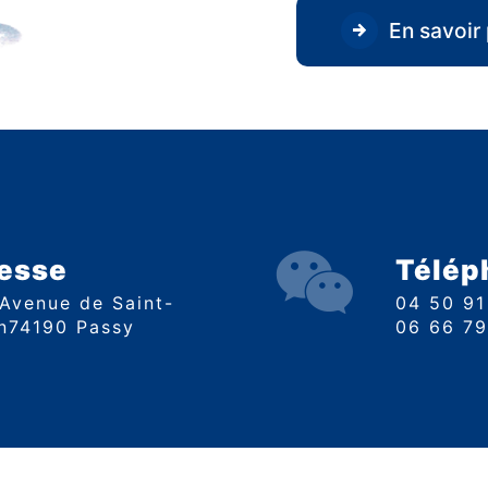
En savoir 
esse
Télép
04 50 9
n74190 Passy
06 66 7